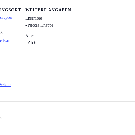
UNGSORT
WEITERE ANGABEN
shüpfer
Ensemble
- Nicola Knappe
35
Alter
e Karte
- Ab 6
Website
le