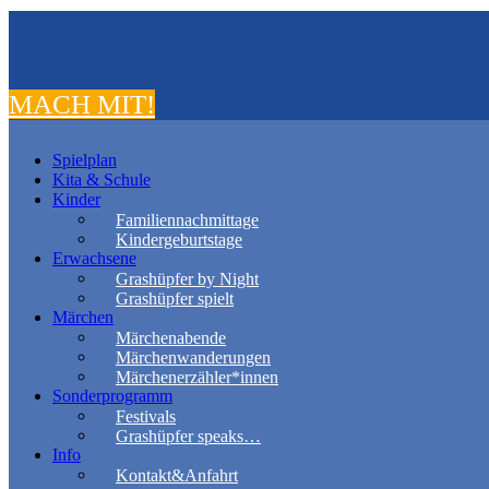
MACH MIT!
Spielplan
Kita & Schule
Kinder
Familiennachmittage
Kindergeburtstage
Erwachsene
Grashüpfer by Night
Grashüpfer spielt
Märchen
Märchenabende
Märchenwanderungen
Märchenerzähler*innen
Sonderprogramm
Festivals
Grashüpfer speaks…
Info
Kontakt&Anfahrt