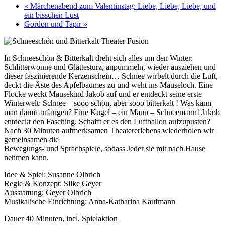
«
Märchenabend zum Valentinstag: Liebe, Liebe, Liebe, und
ein bisschen Lust
Gordon und Tapir
»
In Schneeschön & Bitterkalt dreht sich alles um den Winter:
Schlitterwonne und Glättesturz, anpummeln, wieder ausziehen und
dieser faszinierende Kerzenschein… Schnee wirbelt durch die Luft,
deckt die Äste des Apfelbaumes zu und weht ins Mauseloch. Eine
Flocke weckt Mausekind Jakob auf und er entdeckt seine erste
Winterwelt: Schnee – sooo schön, aber sooo bitterkalt ! Was kann
man damit anfangen? Eine Kugel – ein Mann – Schneemann! Jakob
entdeckt den Fasching. Schafft er es den Luftballon aufzupusten?
Nach 30 Minuten aufmerksamen Theatererlebens wiederholen wir
gemeinsamen die
Bewegungs- und Sprachspiele, sodass Jeder sie mit nach Hause
nehmen kann.
Idee & Spiel: Susanne Olbrich
Regie & Konzept: Silke Geyer
Ausstattung: Geyer Olbrich
Musikalische Einrichtung: Anna-Katharina Kaufmann
Dauer 40 Minuten, incl. Spielaktion