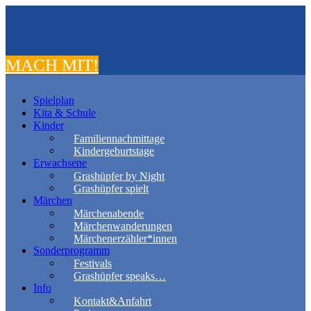
MACH MIT!
Spielplan
Kita & Schule
Kinder
Familiennachmittage
Kindergeburtstage
Erwachsene
Grashüpfer by Night
Grashüpfer spielt
Märchen
Märchenabende
Märchenwanderungen
Märchenerzähler*innen
Sonderprogramm
Festivals
Grashüpfer speaks…
Info
Kontakt&Anfahrt