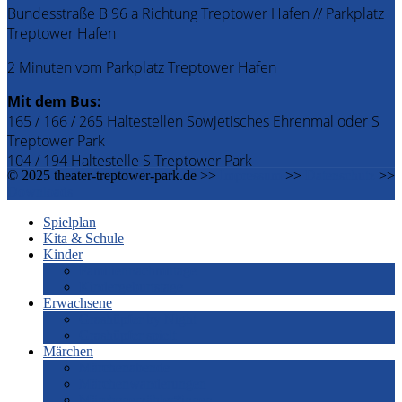
Bundesstraße B 96 a Richtung Treptower Hafen // Parkplatz
Treptower Hafen
2 Minuten vom Parkplatz Treptower Hafen
Mit dem Bus:
165 / 166 / 265 Haltestellen Sowjetisches Ehrenmal oder S
Treptower Park
104 / 194 Haltestelle S Treptower Park
© 2025 theater-treptower-park.de >>
Impressum
>>
Datenschutz
>>
Downloads
Spielplan
Kita & Schule
Kinder
Familiennachmittage
Kindergeburtstage
Erwachsene
Grashüpfer by Night
Grashüpfer spielt
Märchen
Märchenabende
Märchenwanderungen
Märchenerzähler*innen