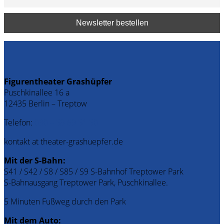
Figurentheater Grashüpfer
Puschkinallee 16 a
12435 Berlin – Treptow
Telefon:
030 – 53 69 51 50
kontakt at theater-grashuepfer.de
Mit der S-Bahn:
S41 / S42 / S8 / S85 / S9 S-Bahnhof Treptower Park
S-Bahnausgang Treptower Park, Puschkinallee.
5 Minuten Fußweg durch den Park
Mit dem Auto: