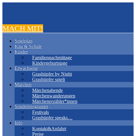
MACH MIT!
Spielplan
Kita & Schule
Kinder
Familiennachmittage
Kindergeburtstage
Erwachsene
Grashüpfer by Night
Grashüpfer spielt
Märchen
Märchenabende
Märchenwanderungen
Märchenerzähler*innen
Sonderprogramm
Festivals
Grashüpfer speaks…
Info
Kontakt&Anfahrt
Preise