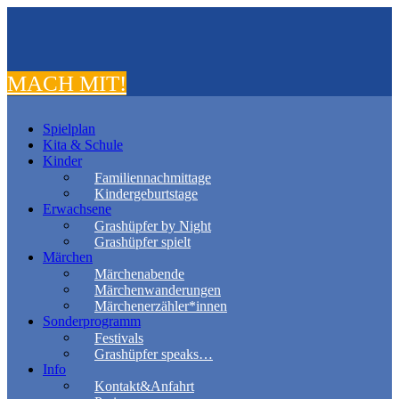
MACH MIT!
Spielplan
Kita & Schule
Kinder
Familiennachmittage
Kindergeburtstage
Erwachsene
Grashüpfer by Night
Grashüpfer spielt
Märchen
Märchenabende
Märchenwanderungen
Märchenerzähler*innen
Sonderprogramm
Festivals
Grashüpfer speaks…
Info
Kontakt&Anfahrt