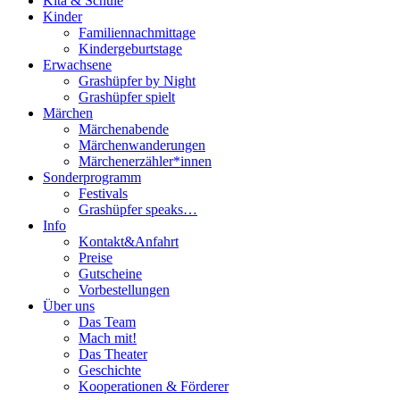
Kita & Schule
Kinder
Familiennachmittage
Kindergeburtstage
Erwachsene
Grashüpfer by Night
Grashüpfer spielt
Märchen
Märchenabende
Märchenwanderungen
Märchenerzähler*innen
Sonderprogramm
Festivals
Grashüpfer speaks…
Info
Kontakt&Anfahrt
Preise
Gutscheine
Vorbestellungen
Über uns
Das Team
Mach mit!
Das Theater
Geschichte
Kooperationen & Förderer