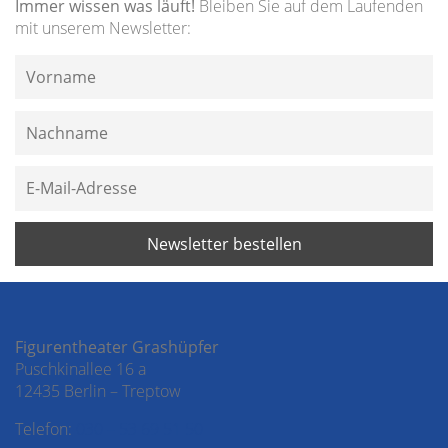
Immer wissen was läuft!
Bleiben Sie auf dem Laufenden
mit unserem Newsletter:
Figurentheater Grashüpfer
Puschkinallee 16 a
12435 Berlin – Treptow
Telefon:
030 – 53 69 51 50