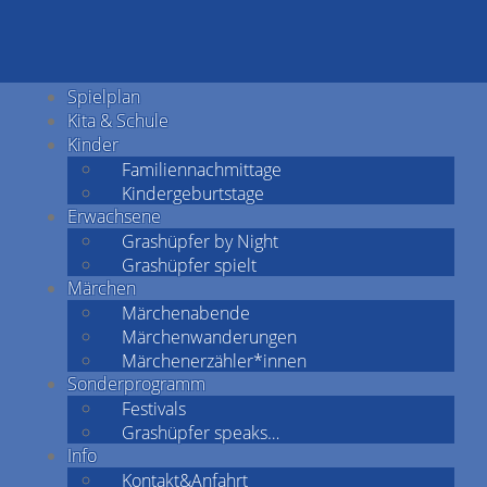
Spielplan
Kita & Schule
Kinder
Familiennachmittage
Kindergeburtstage
Erwachsene
Grashüpfer by Night
Grashüpfer spielt
Märchen
Märchenabende
Märchenwanderungen
Märchenerzähler*innen
Sonderprogramm
Festivals
Grashüpfer speaks…
Info
Kontakt&Anfahrt