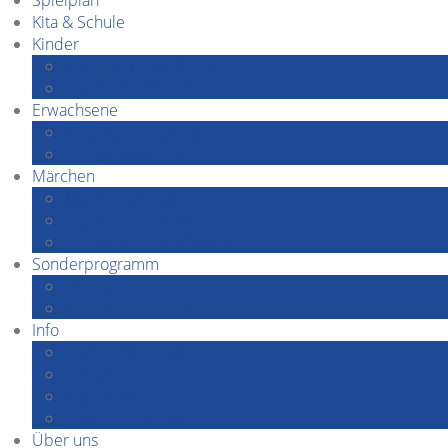
Spielplan
Kita & Schule
Kinder
Familiennachmittage
Kindergeburtstage
Erwachsene
Grashüpfer by Night
Grashüpfer spielt
Märchen
Märchenabende
Märchenwanderungen
Märchenerzähler*innen
Sonderprogramm
Festivals
Grashüpfer speaks…
Info
Kontakt&Anfahrt
Preise
Gutscheine
Vorbestellungen
Über uns