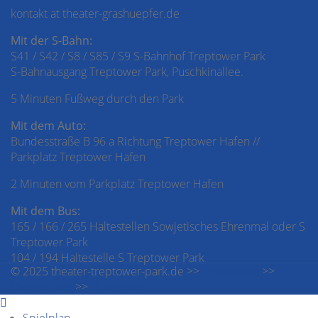
kontakt at theater-grashuepfer.de
Mit der S-Bahn:
S41 / S42 / S8 / S85 / S9 S-Bahnhof Treptower Park
S-Bahnausgang Treptower Park, Puschkinallee.
5 Minuten Fußweg durch den Park
Mit dem Auto:
Bundesstraße B 96 a Richtung Treptower Hafen //
Parkplatz Treptower Hafen
2 Minuten vom Parkplatz Treptower Hafen
Mit dem Bus:
165 / 166 / 265 Haltestellen Sowjetisches Ehrenmal oder S
Treptower Park
104 / 194 Haltestelle S Treptower Park
© 2025 theater-treptower-park.de >>
Impressum
>>
Datenschutz
>>
Downloads