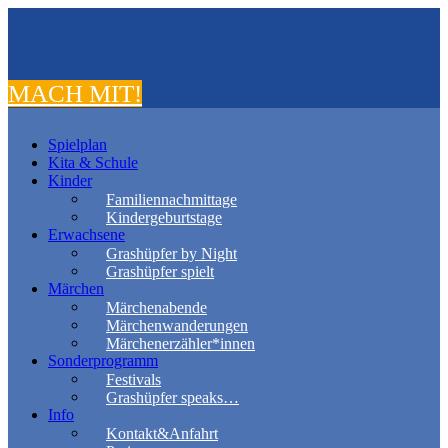
MACH MIT!
Spielplan
Kita & Schule
Kinder
Familiennachmittage
Kindergeburtstage
Erwachsene
Grashüpfer by Night
Grashüpfer spielt
Märchen
Märchenabende
Märchenwanderungen
Märchenerzähler*innen
Sonderprogramm
Festivals
Grashüpfer speaks…
Info
Kontakt&Anfahrt