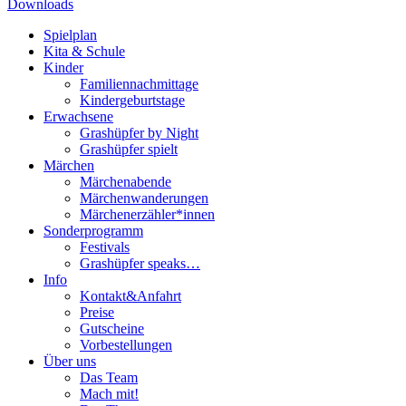
Downloads
Spielplan
Kita & Schule
Kinder
Familiennachmittage
Kindergeburtstage
Erwachsene
Grashüpfer by Night
Grashüpfer spielt
Märchen
Märchenabende
Märchenwanderungen
Märchenerzähler*innen
Sonderprogramm
Festivals
Grashüpfer speaks…
Info
Kontakt&Anfahrt
Preise
Gutscheine
Vorbestellungen
Über uns
Das Team
Mach mit!