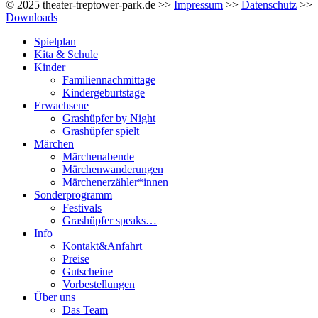
© 2025 theater-treptower-park.de >>
Impressum
>>
Datenschutz
>>
Downloads
Spielplan
Kita & Schule
Kinder
Familiennachmittage
Kindergeburtstage
Erwachsene
Grashüpfer by Night
Grashüpfer spielt
Märchen
Märchenabende
Märchenwanderungen
Märchenerzähler*innen
Sonderprogramm
Festivals
Grashüpfer speaks…
Info
Kontakt&Anfahrt
Preise
Gutscheine
Vorbestellungen
Über uns
Das Team