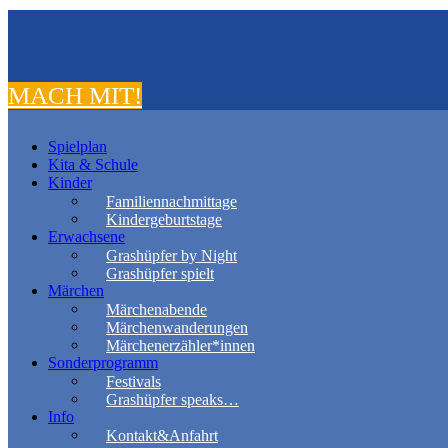
MACH MIT!
Spielplan
Kita & Schule
Kinder
Familiennachmittage
Kindergeburtstage
Erwachsene
Grashüpfer by Night
Grashüpfer spielt
Märchen
Märchenabende
Märchenwanderungen
Märchenerzähler*innen
Sonderprogramm
Festivals
Grashüpfer speaks…
Info
Kontakt&Anfahrt