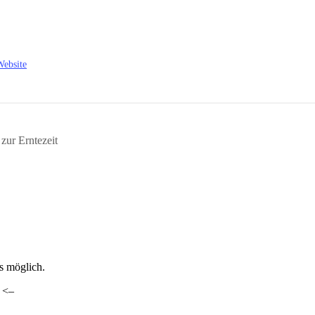
Website
ur Erntezeit
ls möglich.
. <–