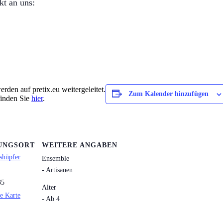
kt an uns:
rden auf pretix.eu weitergeleitet.
Zum Kalender hinzufügen
finden Sie
hier
.
UNGSORT
WEITERE ANGABEN
shüpfer
Ensemble
- Artisanen
35
Alter
e Karte
- Ab 4