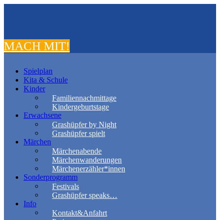
MACH MIT!
Spielplan
Kita & Schule
Kinder
Familiennachmittage
Kindergeburtstage
Erwachsene
Grashüpfer by Night
Grashüpfer spielt
Märchen
Märchenabende
Märchenwanderungen
Märchenerzähler*innen
Sonderprogramm
Festivals
Grashüpfer speaks…
Info
Kontakt&Anfahrt