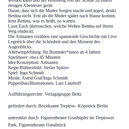
werden kann und der Heimweg von der Schule zu einem
riesigen Abenteuer gerät.
Daran, dass sich die Mutter Sorgen macht und ärgert, denkt
Bettina nicht. Erst als die Mutter später nach Hause kommt,
lernt Bettina, was es heißt, zu warten.
Lasst Euch überraschen, welche Welten Bettina auf ihrem
Weg entdeckt.
Die Artisanen erzählen eine spannende Geschichte mit Live-
Legetrick über die Schönheit und den Moment des
Augenblicks.
Altersempfehlung: für Bummler*innen ab 4 Jahren
Spieldauer: etwa 45 Minuten
Idee/Konzeption: Artisanen
Regie/Bühnenbild: Stefan Spitzer
Spiel: Inga Schmidt
Musik: Astrid Graf/Inga Schmidt
Puppenbau/Illustrationen: Lars Linnhoff
Aufführungsrechte: Verlagsgruppe Beltz
gefördert durch: Bezirksamt Treptow- Köpenick Berlin
unterstützt durch: Figurentheater Grashüpfer im Treptower
Park, Figurentheater Osnabrück