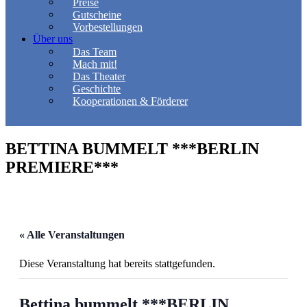
Preise
Gutscheine
Vorbestellungen
Über uns
Das Team
Mach mit!
Das Theater
Geschichte
Kooperationen & Förderer
BETTINA BUMMELT ***BERLIN
PREMIERE***
« Alle Veranstaltungen
Diese Veranstaltung hat bereits stattgefunden.
Bettina bummelt ***BERLIN