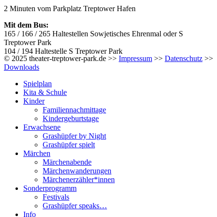
2 Minuten vom Parkplatz Treptower Hafen
Mit dem Bus:
165 / 166 / 265 Haltestellen Sowjetisches Ehrenmal oder S
Treptower Park
104 / 194 Haltestelle S Treptower Park
© 2025 theater-treptower-park.de >>
Impressum
>>
Datenschutz
>>
Downloads
Spielplan
Kita & Schule
Kinder
Familiennachmittage
Kindergeburtstage
Erwachsene
Grashüpfer by Night
Grashüpfer spielt
Märchen
Märchenabende
Märchenwanderungen
Märchenerzähler*innen
Sonderprogramm
Festivals
Grashüpfer speaks…
Info