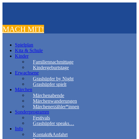
MACH MIT!
Spielplan
Kita & Schule
Kinder
Familiennachmittage
Kindergeburtstage
Erwachsene
Grashüpfer by Night
Grashüpfer spielt
Märchen
Märchenabende
Märchenwanderungen
Märchenerzähler*innen
Sonderprogramm
Festivals
Grashüpfer speaks…
Info
Kontakt&Anfahrt