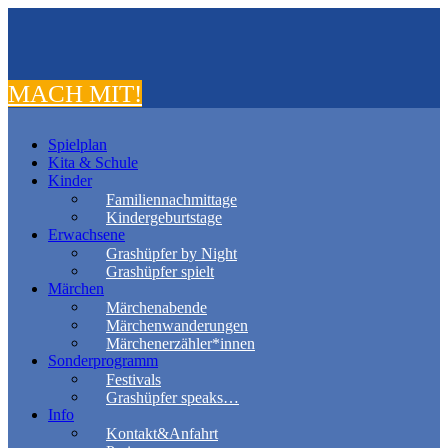
MACH MIT!
Spielplan
Kita & Schule
Kinder
Familiennachmittage
Kindergeburtstage
Erwachsene
Grashüpfer by Night
Grashüpfer spielt
Märchen
Märchenabende
Märchenwanderungen
Märchenerzähler*innen
Sonderprogramm
Festivals
Grashüpfer speaks…
Info
Kontakt&Anfahrt