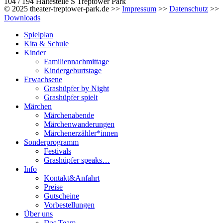
104 / 194 Haltestelle S Treptower Park
© 2025 theater-treptower-park.de >>
Impressum
>>
Datenschutz
>>
Downloads
Spielplan
Kita & Schule
Kinder
Familiennachmittage
Kindergeburtstage
Erwachsene
Grashüpfer by Night
Grashüpfer spielt
Märchen
Märchenabende
Märchenwanderungen
Märchenerzähler*innen
Sonderprogramm
Festivals
Grashüpfer speaks…
Info
Kontakt&Anfahrt
Preise
Gutscheine
Vorbestellungen
Über uns
Das Team