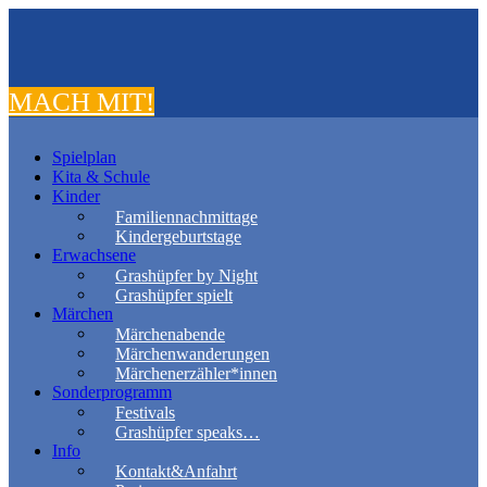
MACH MIT!
Spielplan
Kita & Schule
Kinder
Familiennachmittage
Kindergeburtstage
Erwachsene
Grashüpfer by Night
Grashüpfer spielt
Märchen
Märchenabende
Märchenwanderungen
Märchenerzähler*innen
Sonderprogramm
Festivals
Grashüpfer speaks…
Info
Kontakt&Anfahrt