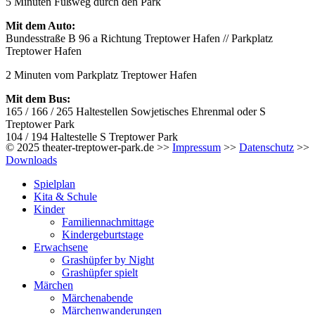
5 Minuten Fußweg durch den Park
Mit dem Auto:
Bundesstraße B 96 a Richtung Treptower Hafen // Parkplatz
Treptower Hafen
2 Minuten vom Parkplatz Treptower Hafen
Mit dem Bus:
165 / 166 / 265 Haltestellen Sowjetisches Ehrenmal oder S
Treptower Park
104 / 194 Haltestelle S Treptower Park
© 2025 theater-treptower-park.de >>
Impressum
>>
Datenschutz
>>
Downloads
Spielplan
Kita & Schule
Kinder
Familiennachmittage
Kindergeburtstage
Erwachsene
Grashüpfer by Night
Grashüpfer spielt
Märchen
Märchenabende
Märchenwanderungen